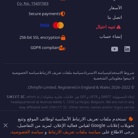
Co. No. 15431563
الأسعار
Secure payments
اتصل بنا
تنبيه احتيال
إنشاء حساب
256-bit SSL encryption
GDPR compliant
شروط الاستخدام
سياسة الاسترداد
سياسة ملفات تعريف الارتباط
سياسة الخصوصية
لا تبيعوا معلوماتي الشخصية
© 2022–2026 Ohmyfin Limited. Registered in England & Wales.
إخلاء المسؤولية: SWIFT و UETR و GPI هي علامات تجارية مملوكة لـ
, which is
S.W.I.F.T. SC
headquartered at Avenue Adele 1, 1310 La Hulpe, Belgium. We are not in any
way affiliated with S.W.I.F.T. SC. Other terms, names and/or logos can be
protected trademarks of respective owners. We are not affiliated, unless clearly
stated. We do not provide any financial services.
نستخدم ملفات تعريف الارتباط الأساسية لوظائف الموقع وتتبع
تحويلات إعلانات Google لقياس فعالية الإعلان. لمزيد من التفاصيل،
يرجى الاطلاع على
سياسة ملفات تعريف الارتباط
و
سياسة الخصوصية
.