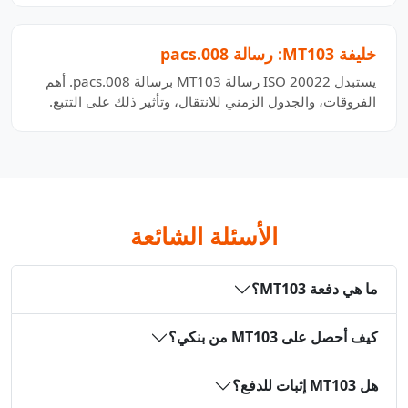
خليفة MT103: رسالة pacs.008
يستبدل ISO 20022 رسالة MT103 برسالة pacs.008. أهم
الفروقات، والجدول الزمني للانتقال، وتأثير ذلك على التتبع.
الأسئلة الشائعة
ما هي دفعة MT103؟
كيف أحصل على MT103 من بنكي؟
هل MT103 إثبات للدفع؟