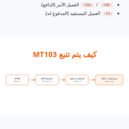
/
العميل الآمر (الدافع).
:50A:
:50K:
العميل المستفيد (المدفوع له).
:59:
كيف يتم تتبع MT103
عرض المسار + الحالة
الاستعلام من البنوك
استخراج UETR
MT103
بنوك وسيطة
في المسار
من الحقل 121
تم استلامه