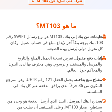
تعرف على المزيد حول MT103
ما هو MT103؟
تعليمات من بنك إلى بنك.
MT103 هو نوع رسائل SWIFT رقم
103: بنك يوجه بنكاً آخر لإيداع مبلغ في حساب عميل. وكان
كل تحويل دولي يُرسل بهذه الصيغة.
إثبات دفع مقبول.
تعرض نسخة العميل المبلغ والتاريخ
والمرسل والمستفيد والرسوم، وهي معترف بها لدى البنوك
والمحاكم حول العالم.
مفتاح تتبع بداخله.
يحمل الحقل 121 رقم UETR، وهو المرجع
المكون من 36 حرفاً الذي يرافق الدفعة عبر كل بنك في
السلسلة.
يصدره البنك المرسل.
البنك الذي أرسل الدفعة هو وحده من
يستطيع إصدار MT103. وعلى المستفيد أن يطلب من