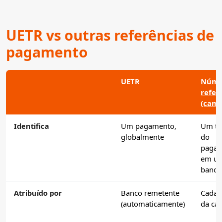
UETR vs outras referências de
pagamento
UETR
Núme
refer
(camp
Identifica
Um pagamento,
Um tr
globalmente
do
paga
em u
banco
Atribuído por
Banco remetente
Cada 
(automaticamente)
da ca