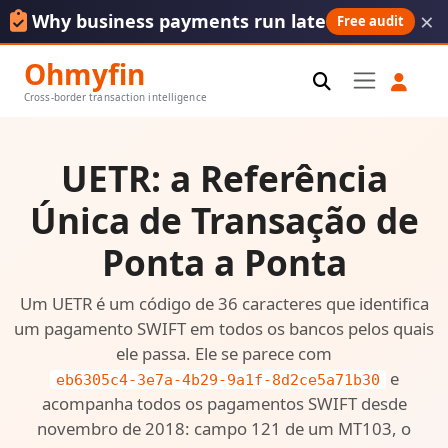
×
Why business payments run late
Free audit
Ohmyfin
Cross-border transaction intelligence
UETR: a Referência
Única de Transação de
Ponta a Ponta
Um UETR é um código de 36 caracteres que identifica
um pagamento SWIFT em todos os bancos pelos quais
ele passa. Ele se parece com
e
eb6305c4-3e7a-4b29-9a1f-8d2ce5a71b30
acompanha todos os pagamentos SWIFT desde
novembro de 2018: campo 121 de um MT103, o