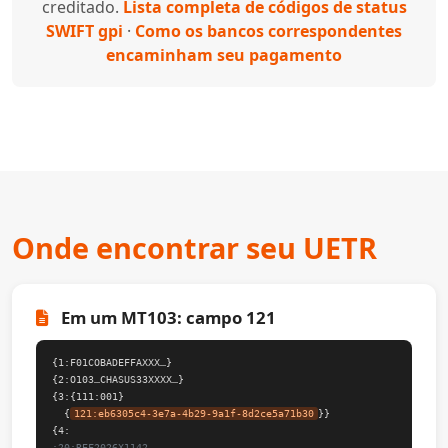
creditado.
Lista completa de códigos de status
SWIFT gpi
·
Como os bancos correspondentes
encaminham seu pagamento
Onde encontrar seu UETR
Em um MT103: campo 121
{1:F01COBADEFFAXXX…}
{2:O103…CHASUS33XXXX…}
{3:{111:001}
{
121:eb6305c4-3e7a-4b29-9a1f-8d2ce5a71b30
}}
{4:
:20:REF2026X1142