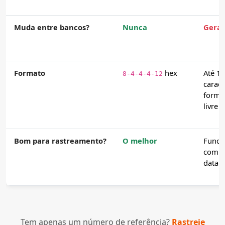
Muda entre bancos?
Nunca
Gera
Formato
hex
Até 16
8-4-4-4-12
caract
forma
livre
Bom para rastreamento?
O melhor
Funci
com v
data
Tem apenas um número de referência?
Rastreie