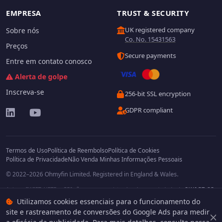
EMPRESA
TRUST & SECURITY
UK registered company
Sobre nós
Co. No. 15431563
Preços
Secure payments
Entre em contato conosco
Alerta de golpe
Inscreva-se
256-bit SSL encryption
GDPR compliant
Termos de Uso
Política de Reembolso
Política de Cookies
Política de Privacidade
Não Venda Minhas Informações Pessoais
© 2022–2026 Ohmyfin Limited. Registered in England & Wales.
Avisos: SWIFT, UETR e GPI são marcas registradas de propriedade da
S.W.I.F.T. SC
,
which is headquartered at Avenue Adele 1, 1310 La Hulpe, Belgium. We are not in
Utilizamos cookies essenciais para o funcionamento do
any way affiliated with S.W.I.F.T. SC. Other terms, names and/or logos can be
site e rastreamento de conversões do Google Ads para medir
protected trademarks of respective owners. We are not affiliated, unless clearly