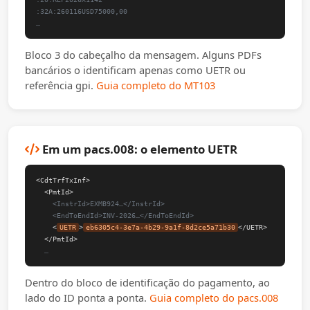
:32A:260116USD75000,00
…
Bloco 3 do cabeçalho da mensagem. Alguns PDFs
bancários o identificam apenas como UETR ou
referência gpi.
Guia completo do MT103
Em um pacs.008: o elemento UETR
<CdtTrfTxInf>
<PmtId>
<InstrId>EXMB924…</InstrId>
<EndToEndId>INV-2026…</EndToEndId>
<
UETR
>
eb6305c4-3e7a-4b29-9a1f-8d2ce5a71b30
</UETR>
</PmtId>
…
Dentro do bloco de identificação do pagamento, ao
lado do ID ponta a ponta.
Guia completo do pacs.008